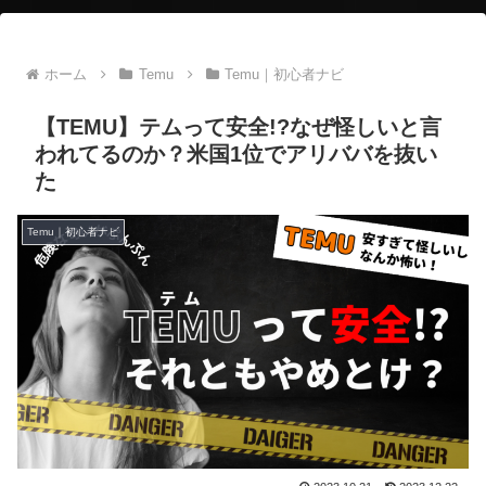
ホーム
Temu
Temu｜初心者ナビ
【TEMU】テムって安全!?なぜ怪しいと言
われてるのか？米国1位でアリババを抜い
た
Temu｜初心者ナビ