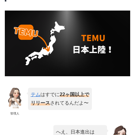
テム
はすでに
22ヶ国以上で
リリース
されてるんだよ〜
管理人
へえ、日本進出は